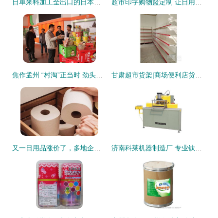
日单来料加工全出口的日本名牌日用品,冷热水壶,便当盒,微波炉用具等...欢迎零售和批发
超市印字购物篮定制 让日用品促销礼品引领日用百货销售新风尚
焦作孟州 “村淘”正当时 劲头如火荼——透视乡村日用销售新景
甘肃超市货架|商场便利店货架|日用品货架厂家直销|现货供应|批发包邮
又一日用品涨价了，多地企业发出涨价函，老百姓需要囤货吗？
济南科莱机器制造厂 专业钛镁合金门窗设备厂家直销，一站式产品供应商