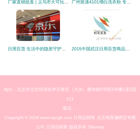
厂家直销批发 | 义乌市大可玩具厂供应外贸室内除臭消毒、空气清新剂及芳香用品剂
广州斑涤4101增白洗衣粉 专业布草洗涤的高活性物之选
日用百货 生活中的隐形守护者与市场变革
2015中国武汉日用百货商品交易会 日用品销售的机遇与挑战
地址：北京市北京经济技术开发区（大兴）鹿华路5号院3号楼1至2层
111
电话：-
Copyright © 2026
www.sqcgb.com
日用品销售
北京烽雨澜商贸有限
公司
日用品销售
版权所有
Sitemap